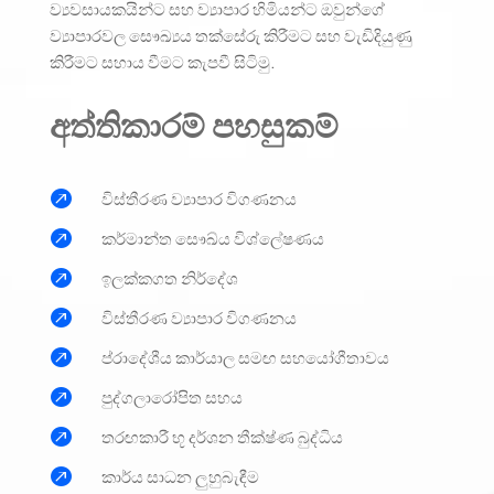
ව්‍යවසායකයින්ට සහ ව්‍යාපාර හිමියන්ට ඔවුන්ගේ
ව්‍යාපාරවල සෞඛ්‍යය තක්සේරු කිරීමට සහ වැඩිදියුණු
කිරීමට සහාය වීමට කැපවී සිටිමු.
අත්තිකාරම් පහසුකම්

විස්තීරණ ව්‍යාපාර විගණනය

කර්මාන්ත සෞඛ්ය විශ්ලේෂණය

ඉලක්කගත නිර්දේශ

විස්තීරණ ව්‍යාපාර විගණනය

ප්රාදේශීය කාර්යාල සමඟ සහයෝගීතාවය

පුද්ගලාරෝපිත සහය

තරඟකාරී භූ දර්ශන තීක්ෂ්ණ බුද්ධිය

කාර්ය සාධන ලුහුබැඳීම