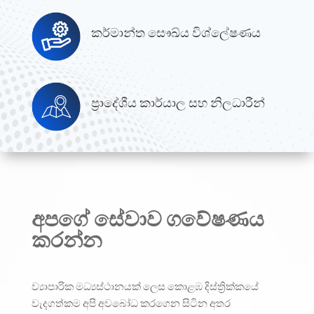
කර්මාන්ත සෞඛ්ය විශ්ලේෂණය
ප්‍රාදේශීය කාර්යාල සහ නිලධාරීන්
අපගේ සේවාව ගවේෂණය
කරන්න
ව්‍යාපාරික මධ්‍යස්ථානයක් ලෙස කොළඹ දිස්ත්‍රික්කයේ
වැදගත්කම අපි අවබෝධ කරගෙන සිටින අතර