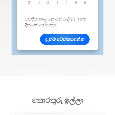
31
1
2
3
4
5
6
පවතින කාල කොටස් බැලීමට ඉහත
දිනයක් තෝරන්න.
දැන්ම වෙන්කරගන්න
තොරතුරු ඉල්ලා