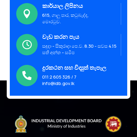
කාර්යාල ලිපිනය

615, ගාලු පාර, කටුබැද්ද,
මොරටුව.
වැඩ කරන පැය

සඳුදා - සිකුරාදා පෙ.ව. 8.30 - සවස 4.15
සති අන්ත - සමීප
දුරකථන සහ විද්‍යුත් තැපෑල

011 2 605 326 / 7
info@idb.gov.lk