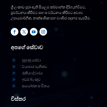
ශ්‍රී ලංකාව පුරා ඇති සියලුම කර්මාන්ත දිරිගැන්වීමට,
ප්‍රවර්ධනය කිරීමට සහ සංවර්ධනය කිරීමට අවශ්‍ය
උපායමාර්ගික, තාක්ෂණික සහ වාණිජ පදනම සැපයීම.
අපගේ සේවාව
9
පුහුණු සේවා
9
ව්යාපාර පැතිකඩ
9
රැකියා ද්වාරය
9
ඉඩම් බැංකුව
9
ආයෝජක සංචිතය
විස්තර