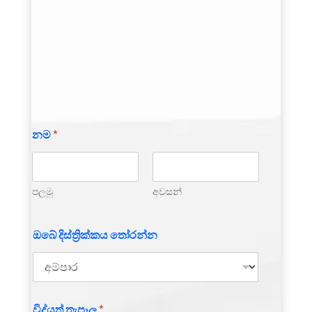
නම
*
පලමු
අවසන්
ඔබේ දිස්ත්‍රික්කය තෝරන්න
විද්යුත් තැපෑල
*