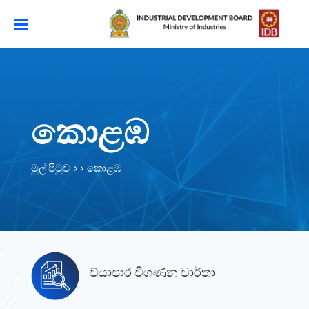
කොළඹ
මුල් පිටුව >> කොළඹ
ව්යාපාර විගණන වාර්තා