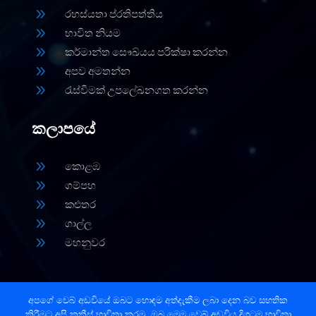
9
රහස්යතා ප්රතිපත්තිය
9
භාවිත නියම
9
කර්මාන්ත සෞඛ්යය පරීක්ෂා කරන්න
9
අපව අමතන්න
9
රැස්වීමක් උපලේඛනගත කරන්න
කලාපයේ
9
කොළඹ
9
ගම්පහ
9
කළුතර
9
ගාල්ල
9
මහනුවර
අපගේ වෙබ් අඩවියේ ඔබට හොඳම අත්දැකීම ලබා දෙන බව සහතික
කිරීමට අපි කුකීස් භාවිතා කරමු. ඔබ මෙම වෙබ් අඩවිය දිගටම භාවිතා