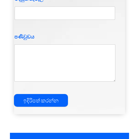
පණිවුඩය
ඉදිරිපත් කරන්න