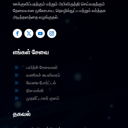
ஊக்குவிப்பதற்கும் மற்றும் அபிவிருத்தி செய்வதற்கும்
தேவையான மூலோபாய, தொழில்நுட்ப மற்றும் வர்த்தக
அடித்தளத்தை வழங்குதல்.
எங்கள் சேவை
9
பயிற்சி சேவைகள்
9
வணிகச் சுயவிவரம்
9
வேலை போர்ட்டல்
9
நில வங்கி
9
முதலீட்டாளர் குளம்
தகவல்