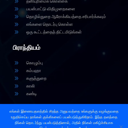
9
தனியுரிமைக் கொள்கை
9
பயன்பாட்டு விதிமுறைகளை
9
தொழில்துறை ஆரோக்கியத்தை சரிபார்க்கவும்
9
எங்களை தொடர்பு கொள்ள
9
ஒரு கூட்டத்தைத் திட்டமிடுங்கள்
பிராந்தியம்
9
கொழும்பு
9
கம்பஹா
9
களுத்துறை
9
காலி
9
கண்டி
எங்கள் இணையதளத்தில் சிறந்த அனுபவத்தை உங்களுக்கு வழங்குவதை
உறுதிசெய்ய நாங்கள் குக்கீகளைப் பயன்படுத்துகிறோம். இந்த தளத்தை
நீங்கள் தொடர்ந்து பயன்படுத்தினால், அதில் நீங்கள் மகிழ்ச்சியாக