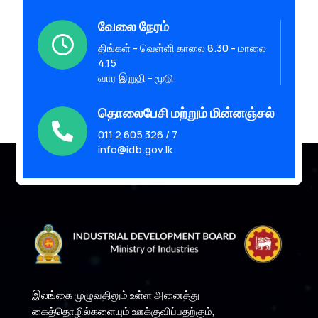
வேலை நேரம்

திங்கள் - வெள்ளி காலை 8.30 - மாலை
4.15
வார இறுதி - மூடு
தொலைபேசி மற்றும் மின்னஞ்சல்

011 2 605 326 / 7
info@idb.gov.lk
இலங்கை முழுவதிலும் உள்ள அனைத்து
கைத்தொழில்களையும் ஊக்குவிப்பதற்கும்,